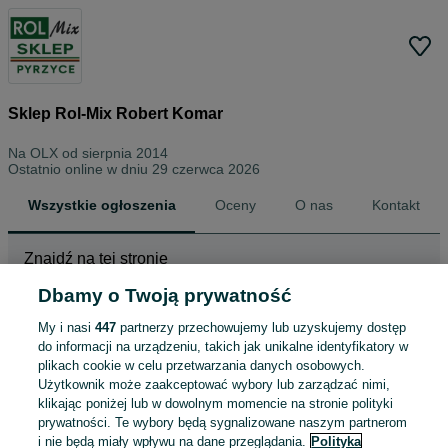
Sklep Rol-Mix Robert Komar
Na OLX od
sierpnia 2014
Ostatnio online w dniu 29 czerwca 2026
Wszystkie ogłoszenia
Oceny
O nas
Kontakt
Znajdź na tej stronie
Dbamy o Twoją prywatność
My i nasi
447
partnerzy przechowujemy lub uzyskujemy dostęp
Wybierz kategorię
do informacji na urządzeniu, takich jak unikalne identyfikatory w
plikach cookie w celu przetwarzania danych osobowych.
ZNALEŹLIŚMY 0
Sortowanie
Opcje przeglądania
Użytkownik może zaakceptować wybory lub zarządzać nimi,
OGŁOSZEŃ
klikając poniżej lub w dowolnym momencie na stronie polityki
prywatności. Te wybory będą sygnalizowane naszym partnerom
i nie będą miały wpływu na dane przeglądania.
Polityka